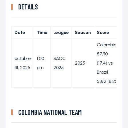
DETAILS
Date
Time
League
Season
Score
O
Colombia
57/10
Br
octubre
1:00
SACC
2025
(17.4) vs
wo
31, 2025
pm
2025
Brazil
wi
58/2 (8.2)
COLOMBIA NATIONAL TEAM