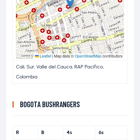
Leaflet
|
Map data ©
OpenStreetMap
contributors
Cali, Sur, Valle del Cauca, RAP Pacífico,
Colombia
BOGOTA BUSHRANGERS
R
B
4s
6s